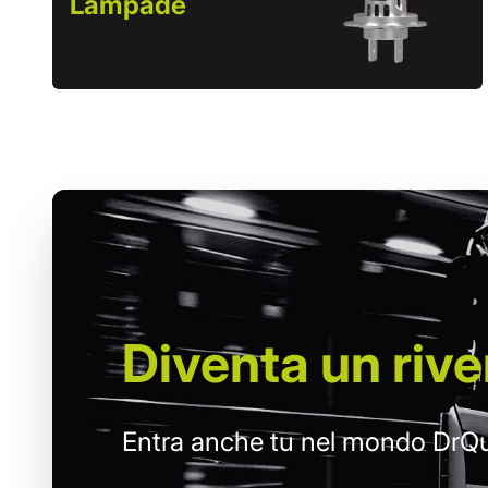
Lampade
Diventa un
rive
Entra anche tu nel mondo DrQu