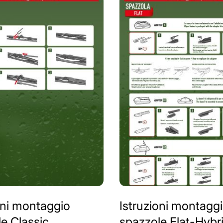
oni montaggio
Istruzioni montagg
e Classic
spazzole Flat-Hybr