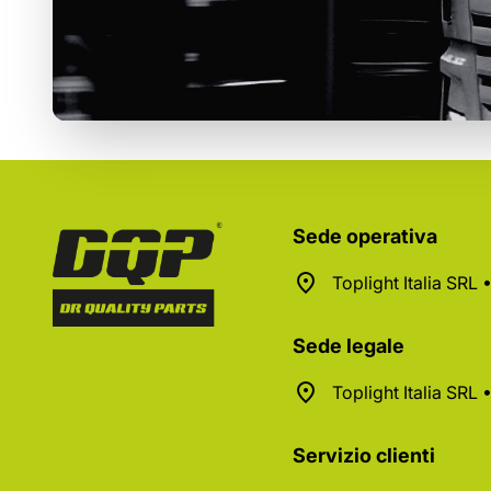
Sede operativa
Toplight Italia SRL
Sede legale
Toplight Italia SRL
Servizio clienti