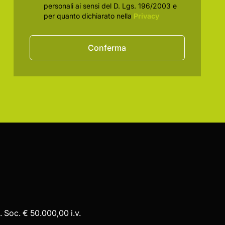
personali ai sensi del D. Lgs. 196/2003 e
per quanto dichiarato nella
Privacy
Conferma
 Soc. € 50.000,00 i.v.