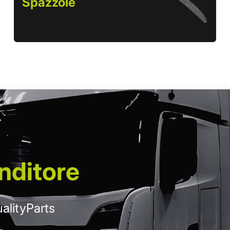
Spazzole
nditore
alityParts