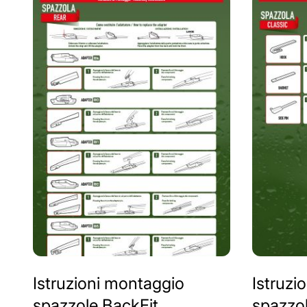
Istruzioni montaggio
Istruzi
spazzole BackFit
spazzol