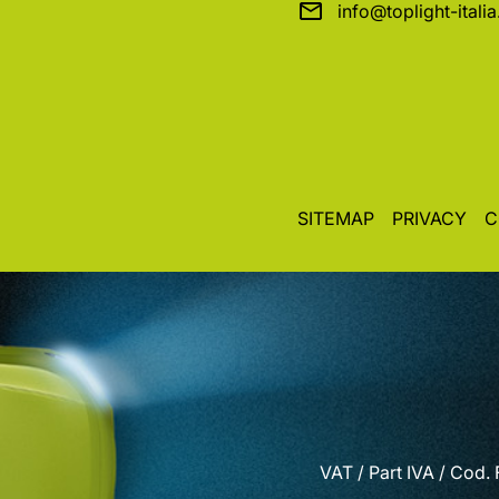
info@toplight-itali
SITEMAP
PRIVACY
C
VAT / Part IVA / Cod.