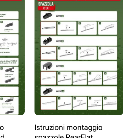
io
Istruzioni montaggio
id
spazzole RearFlat