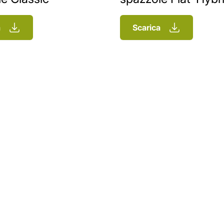
a
Scarica