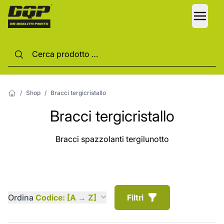
LANG
/
Shop
/
Bracci tergicristallo
Bracci tergicristallo
Bracci spazzolanti tergilunotto
Ordina
Codice: [A → Z]
Filtri