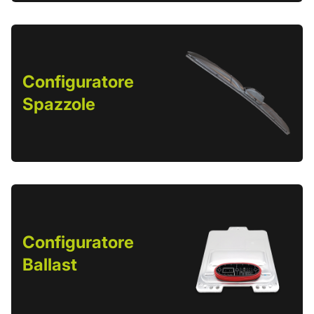
Configuratore
Spazzole
Configuratore
Ballast