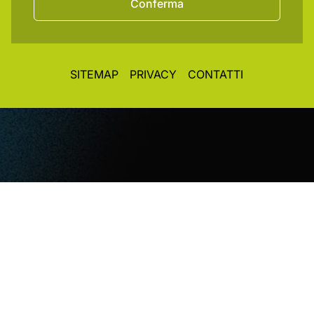
Conferma
SITEMAP
PRIVACY
CONTATTI
© CopyRight 2026. All rights reserved. Toplight Italia
SRL
VAT / Part IVA / Cod. Fisc. 04019900242 • Registro
Imprese REA Vi 372493 • Cap. Soc. € 50.000,00 i.v.
Concept&Design
Vittorio Maria Vecchi