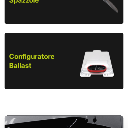
Spazzole
Configuratore
Ballast