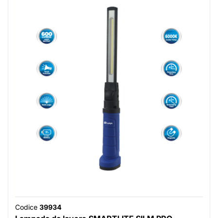
Codice
39934