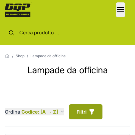
LANG
/
Shop
/
Lampade da officina
Lampade da officina
Ordina
Codice: [A → Z]
Filtri