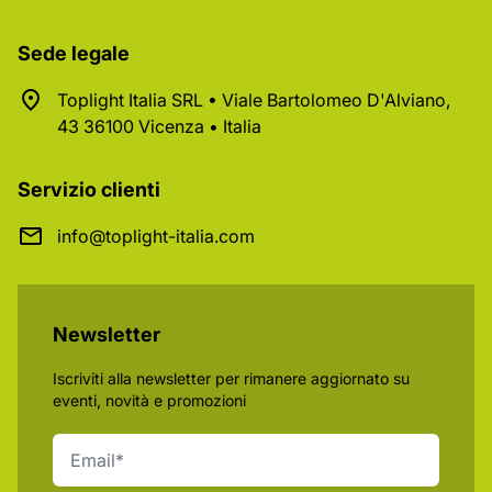
Sede legale
Toplight Italia SRL • Viale Bartolomeo D'Alviano,
43 36100 Vicenza • Italia
Servizio clienti
info@toplight-italia.com
Newsletter
Iscriviti alla newsletter per rimanere aggiornato su
eventi, novità e promozioni