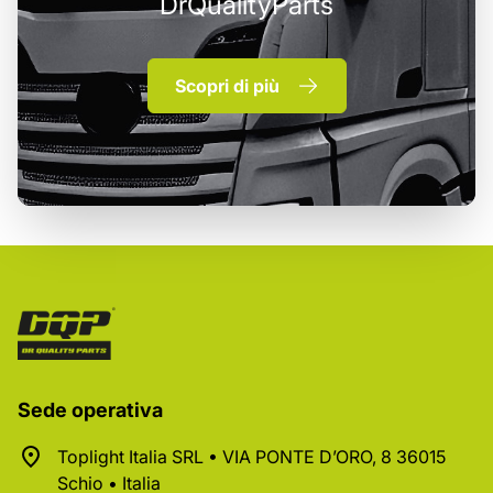
DrQualityParts
Scopri di più
Sede operativa
Toplight Italia SRL • VIA PONTE D’ORO, 8 36015
Schio • Italia