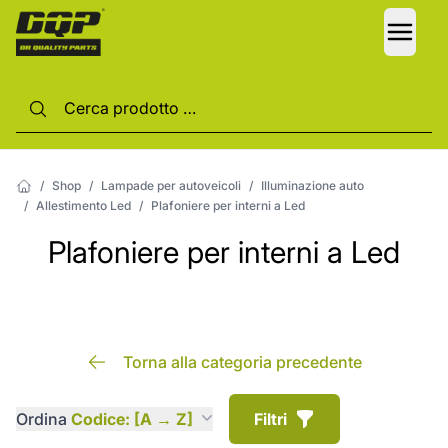
LANG
/
Shop
/
Lampade per autoveicoli
/
Illuminazione auto
/
Allestimento Led
/
Plafoniere per interni a Led
Plafoniere per interni a Led
Torna alla categoria precedente
Ordina
Codice: [A → Z]
Filtri