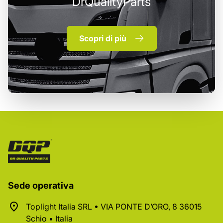
DrQualityParts
Scopri di più
Sede operativa
Toplight Italia SRL • VIA PONTE D’ORO, 8 36015
Schio • Italia