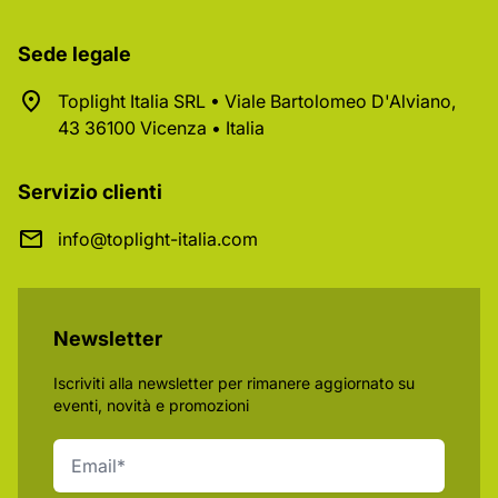
Sede legale
Toplight Italia SRL • Viale Bartolomeo D'Alviano,
43 36100 Vicenza • Italia
Servizio clienti
info@toplight-italia.com
Newsletter
Iscriviti alla newsletter per rimanere aggiornato su
eventi, novità e promozioni