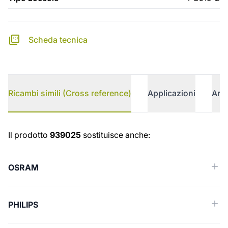
Scheda tecnica
Ricambi simili (Cross reference)
Applicazioni
Arti
Ricambi simili (Cross reference)
Il prodotto
939025
sostituisce anche:
OSRAM
PHILIPS