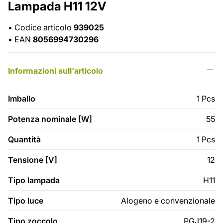
Lampada H11 12V
•
Codice articolo
939025
•
EAN
8056994730296
Informazioni sull'articolo
Imballo
1 Pcs
Potenza nominale [W]
55
Quantità
1 Pcs
Tensione [V]
12
Tipo lampada
H11
Tipo luce
Alogeno e convenzionale
Tipo zoccolo
PGJ19-2