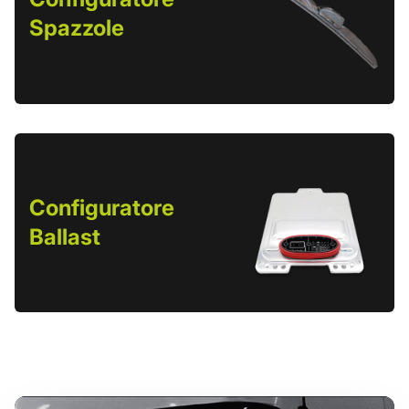
Spazzole
Configuratore
Ballast