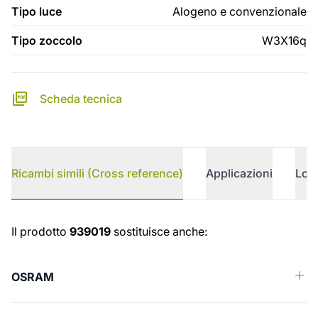
Tipo luce
Alogeno e convenzionale
Tipo zoccolo
W3X16q
Scheda tecnica
Ricambi simili (Cross reference)
Applicazioni
Logi
Ricambi simili (Cross reference)
Il prodotto
939019
sostituisce anche:
OSRAM