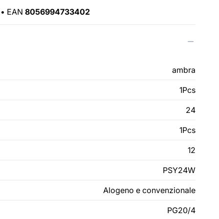
•
EAN
8056994733402
ambra
1Pcs
24
1Pcs
12
PSY24W
Alogeno e convenzionale
PG20/4