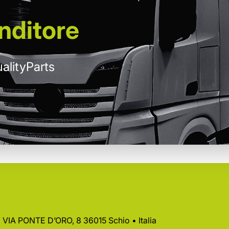
nditore
alityParts
 • VIA PONTE D’ORO, 8 36015 Schio • Italia