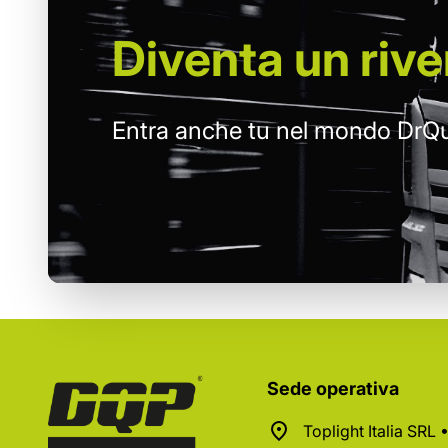
Diventa un
rive
Entra anche tu nel mondo DrQu
Sede operativa
Toplight Italia SRL