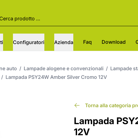
Faq
Download
ti
Configuratori
Azienda
one auto
/
Lampade alogene e convenzionali
/
Lampade st
/
Lampada PSY24W Amber Silver Cromo 12V
Torna alla categoria p
Lampada PSY2
12V