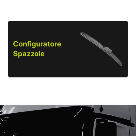
Configuratore
Spazzole