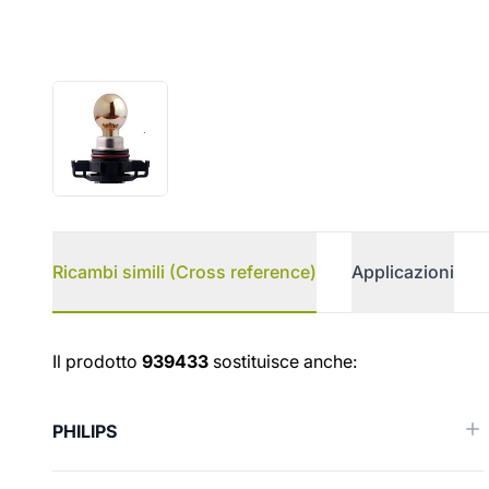
Ricambi simili (Cross reference)
Applicazioni
Ricambi simili (Cross reference
Il prodotto
939433
sostituisce anche:
PHILIPS