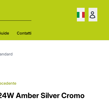
Guide
Contatti
andard
recedente
4W Amber Silver Cromo