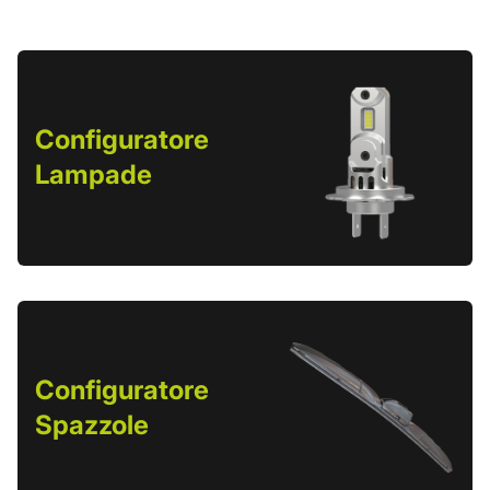
Configuratore
Lampade
Configuratore
Spazzole