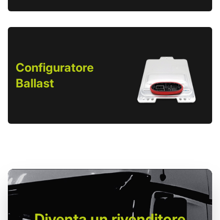
Configuratore
Ballast
Diventa un
rivenditore