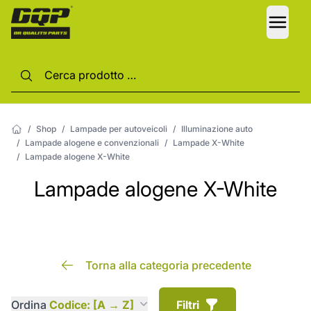
LANG
/
Shop
/
Lampade per autoveicoli
/
Illuminazione auto
/
Lampade alogene e convenzionali
/
Lampade X-White
/
Lampade alogene X-White
Lampade alogene X-White
Torna alla categoria precedente
Ordina
Codice: [A → Z]
Filtri