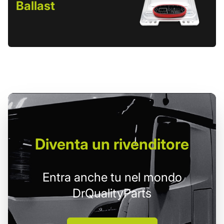
Ballast
Diventa un
rivenditore
Entra anche tu nel mondo
DrQualityParts