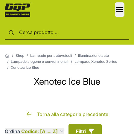
LANG
/
Shop
/
Lampade per autoveicoli
/
Illuminazione auto
/
Lampade alogene e convenzionali
/
Lampade Xenotec Series
/
Xenotec Ice Blue
Xenotec Ice Blue
Torna alla categoria precedente
Ordina
Codice: [A → Z]
Filtri