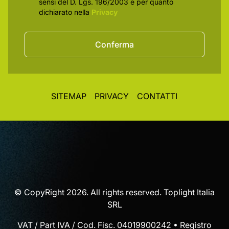
sensi del D. Lgs. 196/2003 e per quanto
dichiarato nella
Privacy
Conferma
SITEMAP
PRIVACY
CONTATTI
© CopyRight 2026. All rights reserved. Toplight Italia
SRL
VAT / Part IVA / Cod. Fisc. 04019900242 • Registro