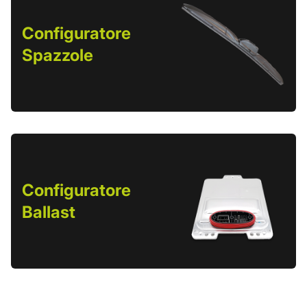
Configuratore
Spazzole
Configuratore
Ballast