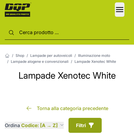
LANG
/
Shop
/
Lampade per autoveicoli
/
Illuminazione moto
/
Lampade alogene e convenzionali
/
Lampade Xenotec White
Lampade Xenotec White
Torna alla categoria precedente
Ordina
Codice: [A → Z]
Filtri