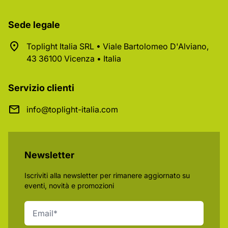
Sede legale
Toplight Italia SRL • Viale Bartolomeo D'Alviano,
43 36100 Vicenza • Italia
Servizio clienti
info@toplight-italia.com
Newsletter
Iscriviti alla newsletter per rimanere aggiornato su
eventi, novità e promozioni