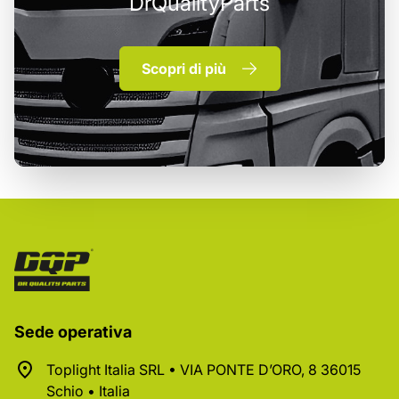
DrQualityParts
Scopri di più
Sede operativa
Toplight Italia SRL • VIA PONTE D’ORO, 8 36015
Schio • Italia