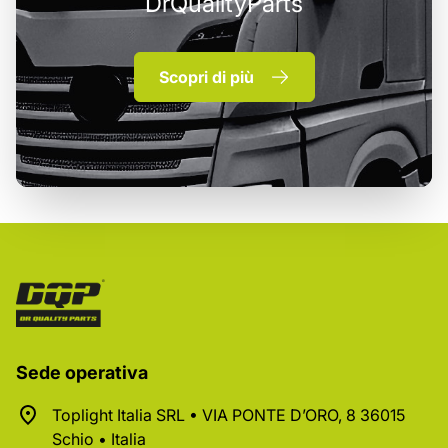
DrQualityParts
Scopri di più
Sede operativa
Toplight Italia SRL • VIA PONTE D’ORO, 8 36015
Schio • Italia