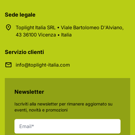
Sede legale
Toplight Italia SRL • Viale Bartolomeo D'Alviano,
43 36100 Vicenza • Italia
Servizio clienti
info@toplight-italia.com
Newsletter
Iscriviti alla newsletter per rimanere aggiornato su
eventi, novità e promozioni