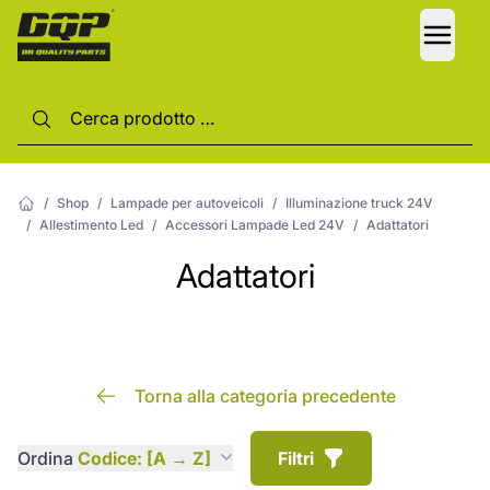
LANG
/
Shop
/
Lampade per autoveicoli
/
Illuminazione truck 24V
/
Allestimento Led
/
Accessori Lampade Led 24V
/
Adattatori
Adattatori
Torna alla categoria precedente
Ordina
Codice: [A → Z]
Filtri