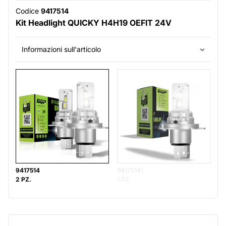
Codice
9417514
Kit Headlight QUICKY H4H19 OEFIT 24V
Informazioni sull'articolo
9417514
94175141
2 PZ.
1 PZ.