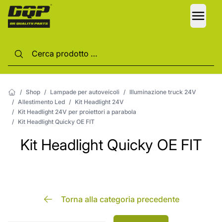
LANG
/
Shop
/
Lampade per autoveicoli
/
Illuminazione truck 24V
/
Allestimento Led
/
Kit Headlight 24V
/
Kit Headlight 24V per proiettori a parabola
/
Kit Headlight Quicky OE FIT
Kit Headlight Quicky OE FIT
Torna alla categoria precedente