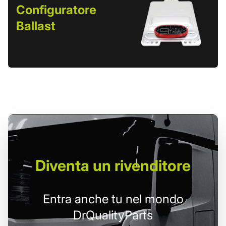
Configuratore
Ballast
Diventa un
rivenditore
Entra anche tu nel mondo
DrQualityParts