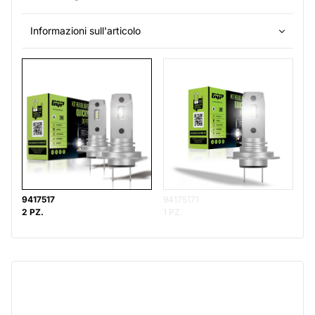
Informazioni sull'articolo
9417517
94175171
2 PZ.
1 PZ.