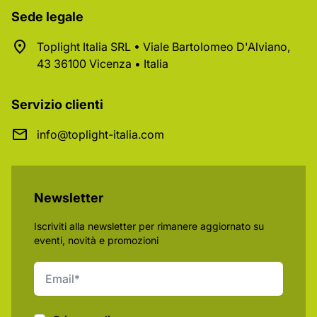
Sede legale
Toplight Italia SRL • Viale Bartolomeo D'Alviano,
43 36100 Vicenza • Italia
Servizio clienti
info@toplight-italia.com
Newsletter
Iscriviti alla newsletter per rimanere aggiornato su
eventi, novità e promozioni