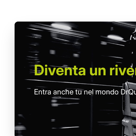
Diventa un
rive
Entra anche tu nel mondo DrQu