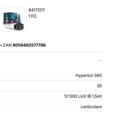
94171211
1 PZ.
•
EAN
8059482577786
Hyperion 360
35
12'000 LUX @ 1,5mt
Lenticolare