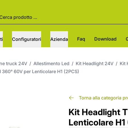
Faq
Download
ti
Configuratori
Azienda
one truck 24V
/
Allestimento Led
/
Kit Headlight 24V
/
Kit 
N 360° 60V per Lenticolare H1 (2PCS)
Torna alla categoria p
Kit Headlight 
Lenticolare H1