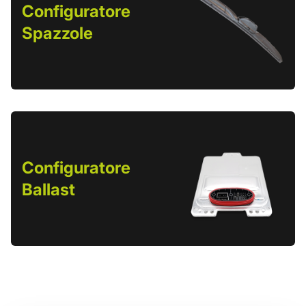
Configuratore
Spazzole
Configuratore
Ballast