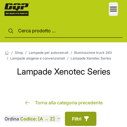
LANG
/
Shop
/
Lampade per autoveicoli
/
Illuminazione truck 24V
/
Lampade alogene e convenzionali
/
Lampade Xenotec Series
Lampade Xenotec Series
Torna alla categoria precedente
Ordina
Codice: [A → Z]
Filtri