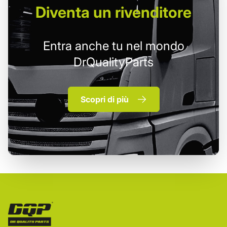
Diventa un
rivenditore
Entra anche tu nel mondo
DrQualityParts
Scopri di più