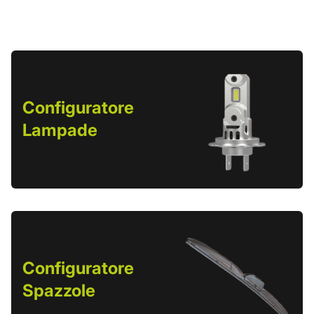
Configuratore
Lampade
Configuratore
Spazzole