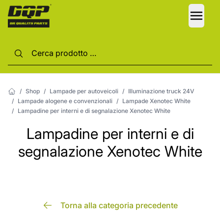
LANG
/
Shop
/
Lampade per autoveicoli
/
Illuminazione truck 24V
/
Lampade alogene e convenzionali
/
Lampade Xenotec White
/
Lampadine per interni e di segnalazione Xenotec White
Lampadine per interni e di
segnalazione Xenotec White
Torna alla categoria precedente