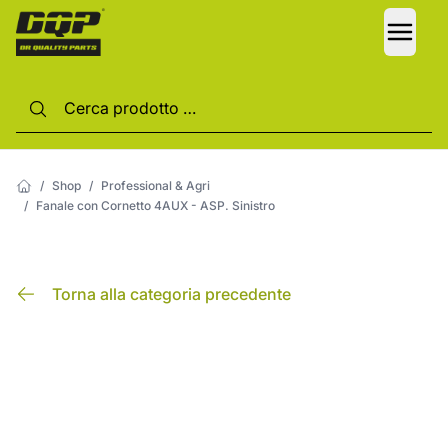
LANG
/
Shop
/
Professional & Agri
/
Fanale con Cornetto 4AUX - ASP. Sinistro
Torna alla categoria precedente