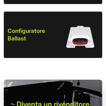
Configuratore
Ballast
Diventa un
rivenditore