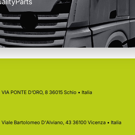
alityParts
 • VIA PONTE D’ORO, 8 36015 Schio • Italia
 • Viale Bartolomeo D'Alviano, 43 36100 Vicenza • Italia