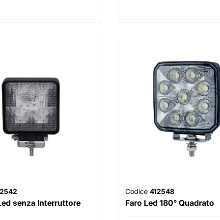
12542
Codice
412548
Led senza Interruttore
Faro Led 180° Quadrato