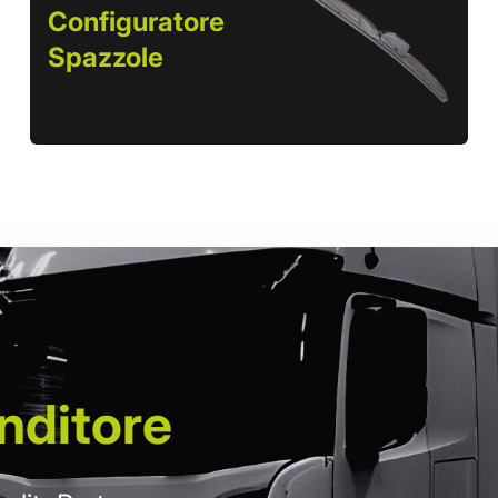
Configuratore
Spazzole
nditore