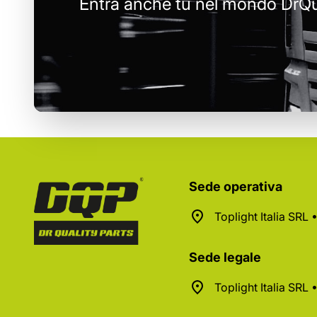
Entra anche tu nel mondo DrQu
Sede operativa
Toplight Italia SRL
Sede legale
Toplight Italia SRL