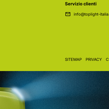
Servizio clienti
info@toplight-itali
SITEMAP
PRIVACY
C