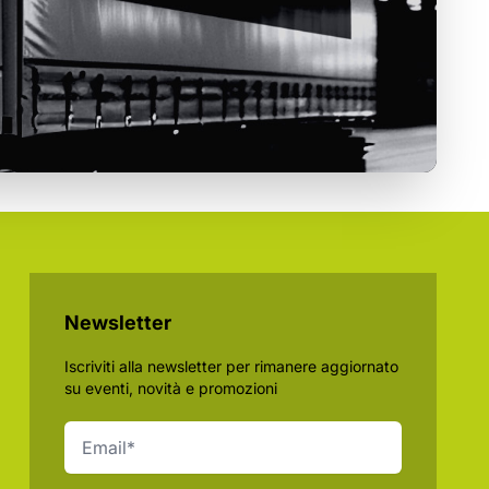
Newsletter
Iscriviti alla newsletter per rimanere aggiornato
su eventi, novità e promozioni