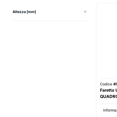
Altezza [mm]
Codice
4
Faretto 
QUADRO
Informaz