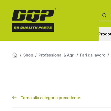
Prodot
/
Shop
/
Professional & Agri
/
Fari da lavoro
/
Torna alla categoria precedente