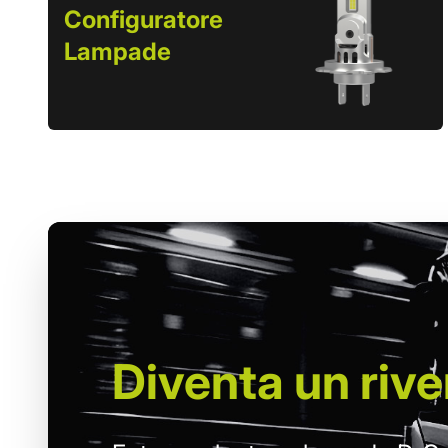
Configuratore
Lampade
Diventa un
rive