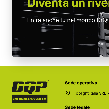
Diventa un
rive
Entra anche tu nel mondo DrQu
Sede operativa
Toplight Italia SRL
Sede legale