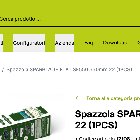
Faq
Download
ti
Configuratori
Azienda
/
Spazzola SPARBLADE FLAT SF550 550mm 22 (1PCS)
Torna alla categoria p
Spazzola SP
22 (1PCS)
•
Codice articolo
17108
•