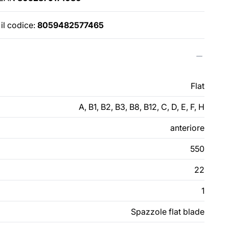
il codice:
8059482577465
Flat
A, B1, B2, B3, B8, B12, C, D, E, F, H
anteriore
550
22
1
Spazzole flat blade