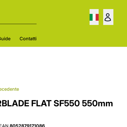
Guide
Contatti
recedente
ARBLADE FLAT SF550 550mm
EAN
8052879171086