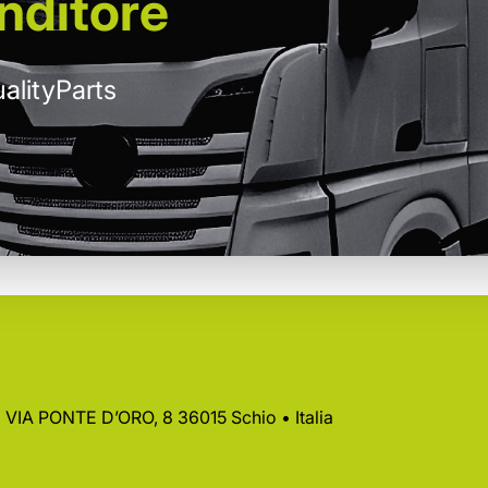
nditore
alityParts
 • VIA PONTE D’ORO, 8 36015 Schio • Italia