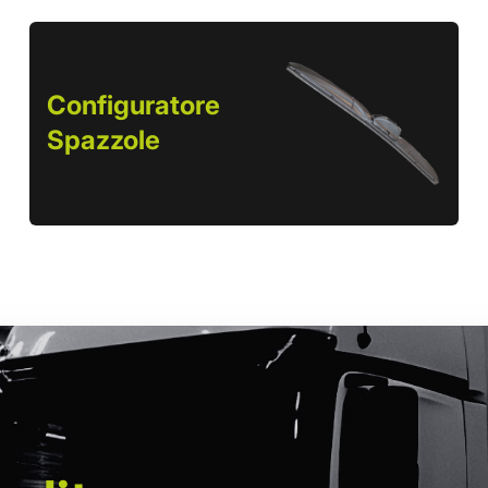
Configuratore
Spazzole