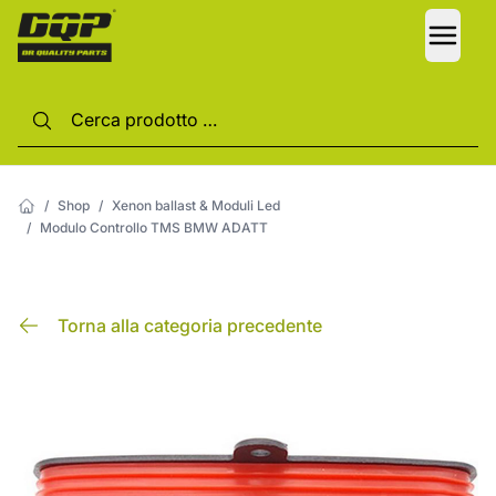
LANG
/
Shop
/
Xenon ballast & Moduli Led
/
Modulo Controllo TMS BMW ADATT
Torna alla categoria precedente