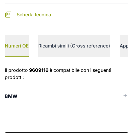
Scheda tecnica
Numeri OE
Ricambi simili (Cross reference)
Appli
Numeri OE
Il prodotto
9609116
è compatibile con i seguenti
prodotti:
BMW