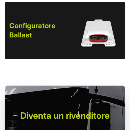
Configuratore
Ballast
Diventa un
rivenditore