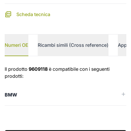
Scheda tecnica
Numeri OE
Ricambi simili (Cross reference)
Appli
Numeri OE
Il prodotto
9609118
è compatibile con i seguenti
prodotti:
BMW