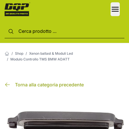
LANG
/
Shop
/
Xenon ballast & Moduli Led
/
Modulo Controllo TMS BMW ADATT
Torna alla categoria precedente