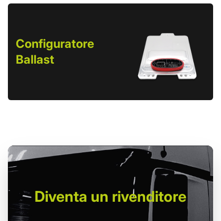
Configuratore
Ballast
Diventa un
rivenditore