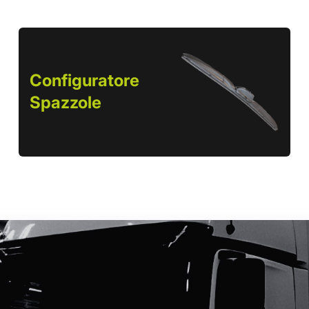
Configuratore
Spazzole