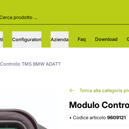
Faq
Download
ti
Configuratori
Azienda
 Controllo TMS BMW ADATT
Torna alla categoria p
Modulo Contr
•
Codice articolo
9609121