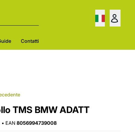
Guide
Contatti
recedente
ollo TMS BMW ADATT
•
EAN
8056994739008