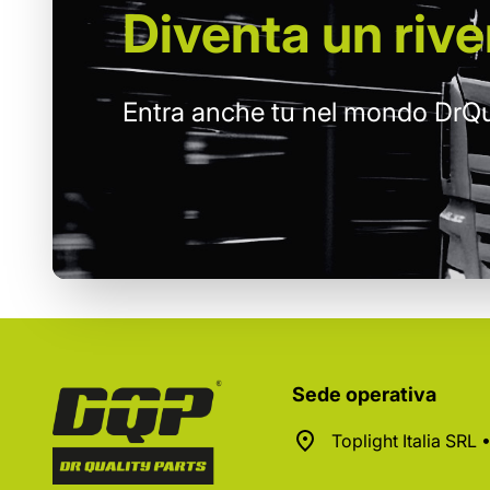
Diventa un
rive
Entra anche tu nel mondo DrQu
Sede operativa
Toplight Italia SRL