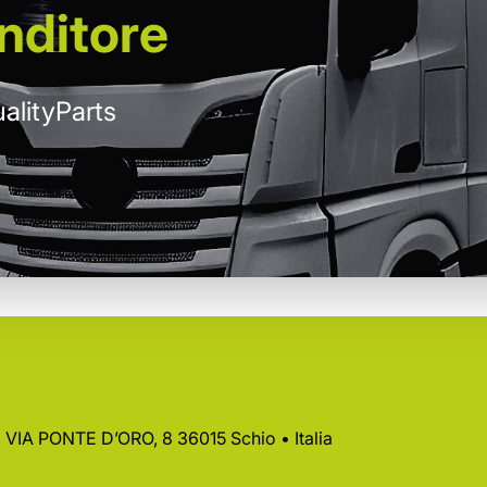
nditore
alityParts
 • VIA PONTE D’ORO, 8 36015 Schio • Italia