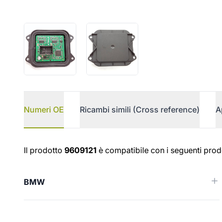
Numeri OE
Ricambi simili (Cross reference)
A
Numeri OE
Il prodotto
9609121
è compatibile con i seguenti prodo
BMW