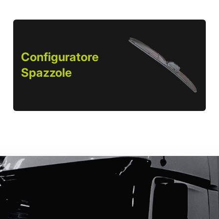
Configuratore
Spazzole