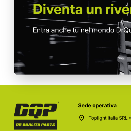
Diventa un
rive
Entra anche tu nel mondo DrQu
Sede operativa
Toplight Italia SRL