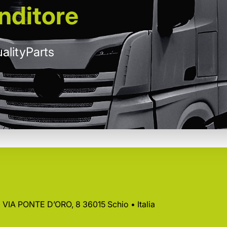
nditore
alityParts
 • VIA PONTE D’ORO, 8 36015 Schio • Italia