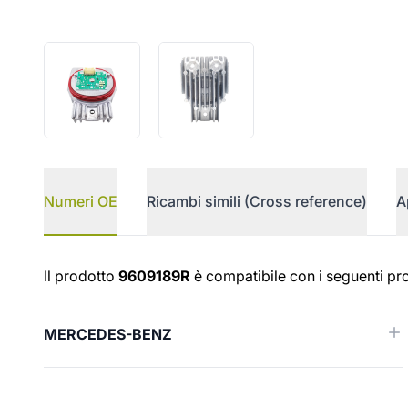
Numeri OE
Ricambi simili (Cross reference)
A
Numeri OE
Il prodotto
9609189R
è compatibile con i seguenti pro
MERCEDES-BENZ