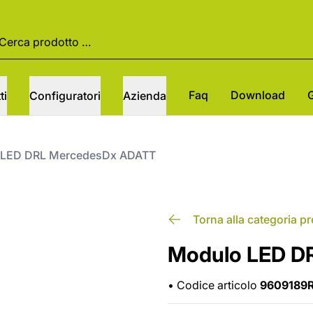
Faq
Download
ti
Configuratori
Azienda
 LED DRL MercedesDx ADATT
Torna alla categoria p
Modulo LED D
•
Codice articolo
9609189