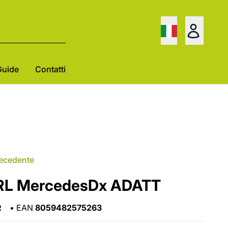
Guide
Contatti
recedente
RL MercedesDx ADATT
R
•
EAN
8059482575263