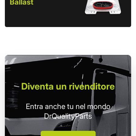
Ballast
Diventa un
rivenditore
Entra anche tu nel mondo
DrQualityParts