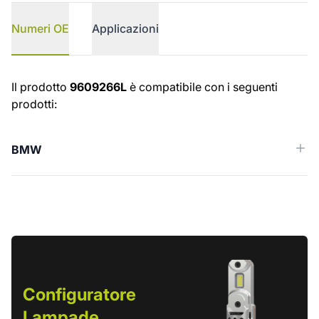
Numeri OE
Applicazioni
Numeri OE
Il prodotto
9609266L
è compatibile con i seguenti
prodotti:
BMW
Configuratore
Lampade