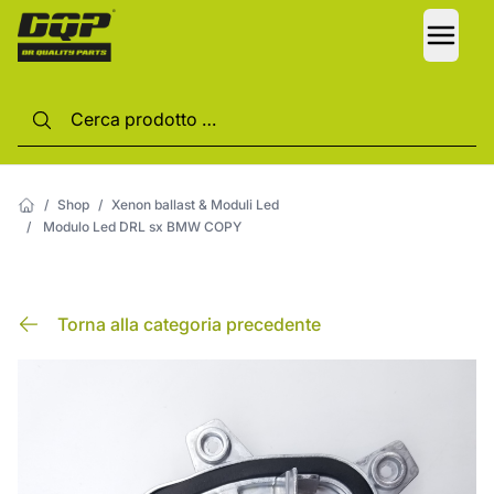
LANG
/
Shop
/
Xenon ballast & Moduli Led
/
Modulo Led DRL sx BMW COPY
Torna alla categoria precedente