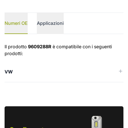
Numeri OE
Applicazioni
Numeri OE
Il prodotto
9609288R
è compatibile con i seguenti
prodotti:
VW