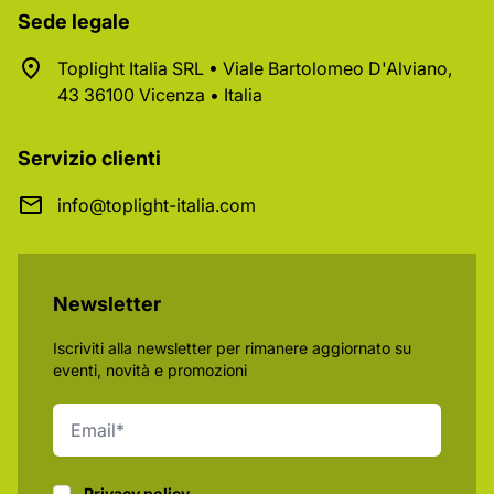
Sede legale
Toplight Italia SRL • Viale Bartolomeo D'Alviano,
43 36100 Vicenza • Italia
Servizio clienti
info@toplight-italia.com
Newsletter
Iscriviti alla newsletter per rimanere aggiornato su
eventi, novità e promozioni
Privacy policy