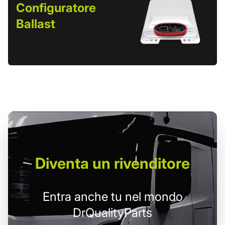
Configuratore
Ballast
Diventa un
rivenditore
Entra anche tu nel mondo
DrQualityParts