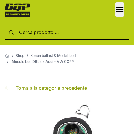
LANG
/
Shop
/
Xenon ballast & Moduli Led
/
Modulo Led DRL dx Audi - VW COPY
Torna alla categoria precedente