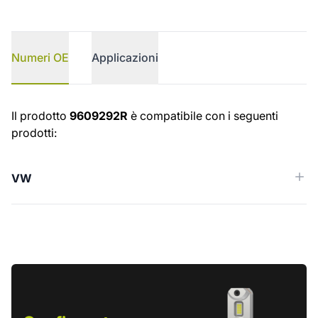
Numeri OE
Applicazioni
Numeri OE
Il prodotto
9609292R
è compatibile con i seguenti
prodotti:
VW