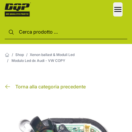
LANG
/
Shop
/
Xenon ballast & Moduli Led
/
Modulo Led dx Audi - VW COPY
Torna alla categoria precedente