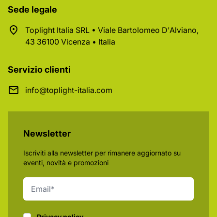
Sede legale
Toplight Italia SRL • Viale Bartolomeo D'Alviano,
43 36100 Vicenza • Italia
Servizio clienti
info@toplight-italia.com
Newsletter
Iscriviti alla newsletter per rimanere aggiornato su
eventi, novità e promozioni
Privacy policy