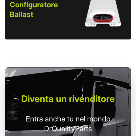
Configuratore
Ballast
Diventa un
rivenditore
Entra anche tu nel mondo
DrQualityParts