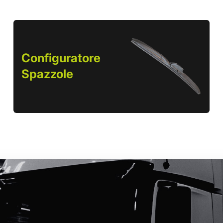
Configuratore
Spazzole