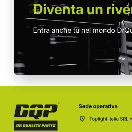
Diventa un
rive
Entra anche tu nel mondo DrQu
Sede operativa
Toplight Italia SRL