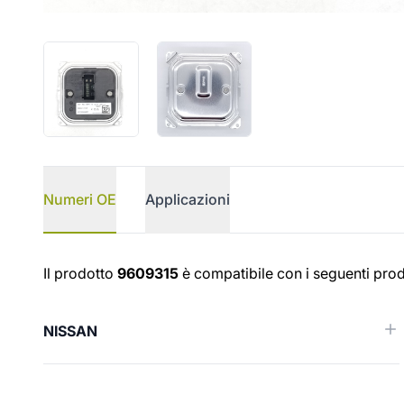
Numeri OE
Applicazioni
Numeri OE
Il prodotto
9609315
è compatibile con i seguenti prod
NISSAN