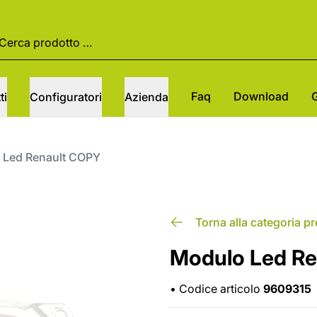
Faq
Download
ti
Configuratori
Azienda
Led Renault COPY
Torna alla categoria p
Modulo Led R
•
Codice articolo
9609315