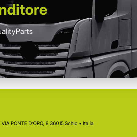
nditore
alityParts
 • VIA PONTE D’ORO, 8 36015 Schio • Italia