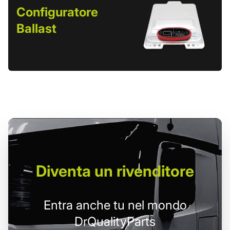
Configuratore
Ballast
Diventa un
rivenditore
Entra anche tu nel mondo
DrQualityParts