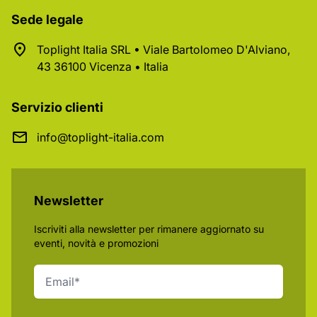
Sede legale
Toplight Italia SRL • Viale Bartolomeo D'Alviano,
43 36100 Vicenza • Italia
Servizio clienti
info@toplight-italia.com
Newsletter
Iscriviti alla newsletter per rimanere aggiornato su
eventi, novità e promozioni