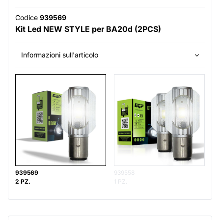
Codice
939569
Kit Led NEW STYLE per BA20d (2PCS)
Informazioni sull'articolo
939569
939558
2 PZ.
1 PZ.