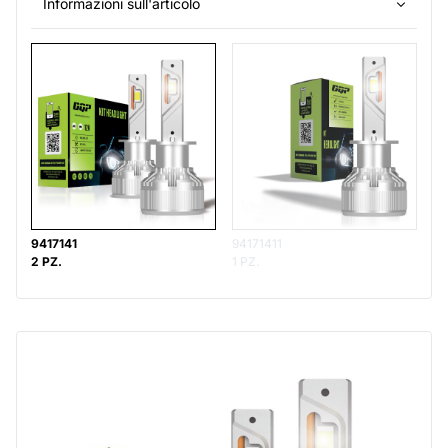
Informazioni sull'articolo
9417141
94171411
2 PZ.
1 PZ.