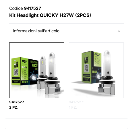
Codice
9417527
Kit Headlight QUICKY H27W (2PCS)
Informazioni sull'articolo
9417527
94175271
2 PZ.
1 PZ.