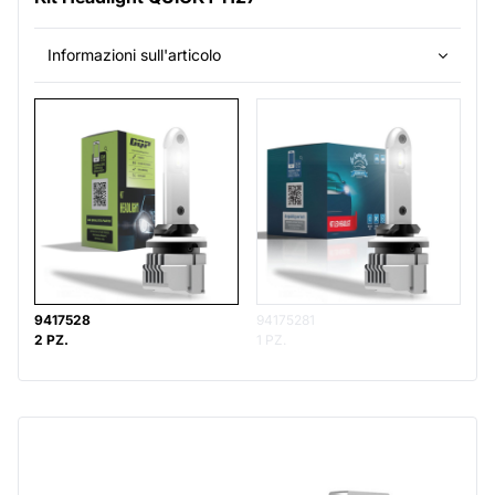
Informazioni sull'articolo
9417528
94175281
2 PZ.
1 PZ.