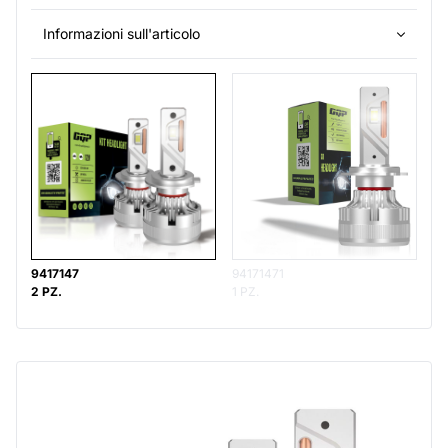
Informazioni sull'articolo
9417147
94171471
2 PZ.
1 PZ.