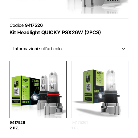
Codice
9417526
Kit Headlight QUICKY PSX26W (2PCS)
Informazioni sull'articolo
9417526
94175261
2 PZ.
1 PZ.