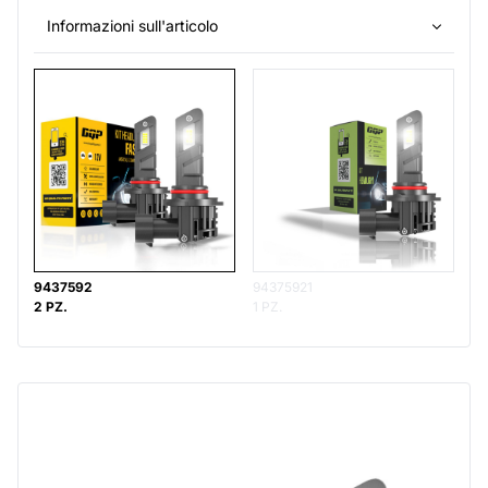
Informazioni sull'articolo
9437592
94375921
2 PZ.
1 PZ.