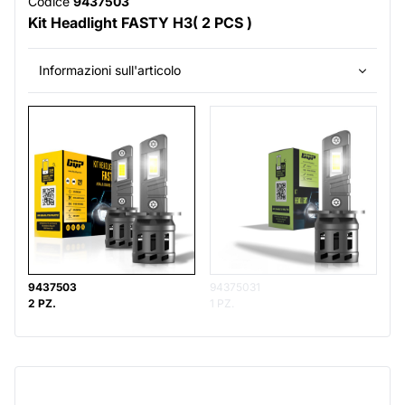
Codice
9437503
Kit Headlight FASTY H3( 2 PCS )
Informazioni sull'articolo
9437503
94375031
2 PZ.
1 PZ.