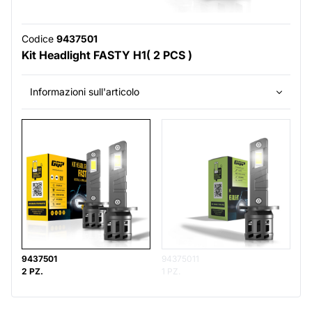
Codice
9437501
Kit Headlight FASTY H1( 2 PCS )
Informazioni sull'articolo
9437501
94375011
2 PZ.
1 PZ.