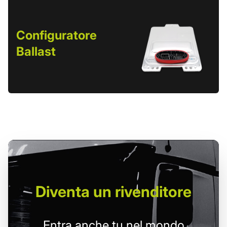
Configuratore
Ballast
Diventa un
rivenditore
Entra anche tu nel mondo