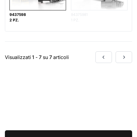
9437598
94375981
2 PZ.
1 PZ.
Visualizzati
1
-
7
su
7
articoli