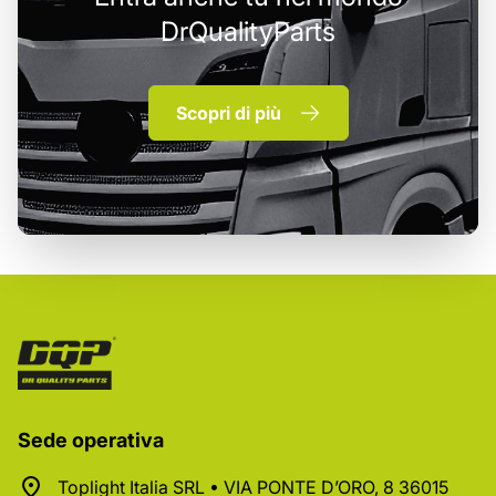
DrQualityParts
Scopri di più
Sede operativa
Toplight Italia SRL • VIA PONTE D’ORO, 8 36015