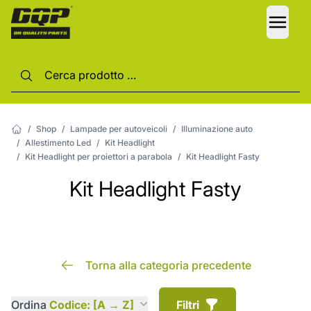
LANG
/
Shop
/
Lampade per autoveicoli
/
Illuminazione auto
/
Allestimento Led
/
Kit Headlight
/
Kit Headlight per proiettori a parabola
/
Kit Headlight Fasty
Kit Headlight Fasty
Torna alla categoria precedente
Ordina
Codice: [A → Z]
Filtri