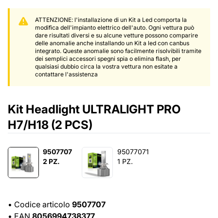
ATTENZIONE: l'installazione di un Kit a Led comporta la
modifica dell'impianto elettrico dell'auto. Ogni vettura può
dare risultati diversi e su alcune vetture possono comparire
delle anomalie anche installando un Kit a led con canbus
integrato. Queste anomalie sono facilmente risolvibili tramite
dei semplici accessori spegni spia o elimina flash, per
qualsiasi dubbio circa la vostra vettura non esitate a
contattare l'assistenza
Kit Headlight ULTRALIGHT PRO
H7/H18 (2 PCS)
9507707
95077071
2 PZ.
1 PZ.
•
Codice articolo
9507707
•
EAN
8056994738377