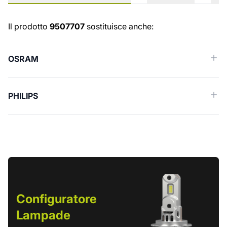
Ricambi simili (Cross reference)
Il prodotto
9507707
sostituisce anche:
OSRAM
PHILIPS
Configuratore
Lampade