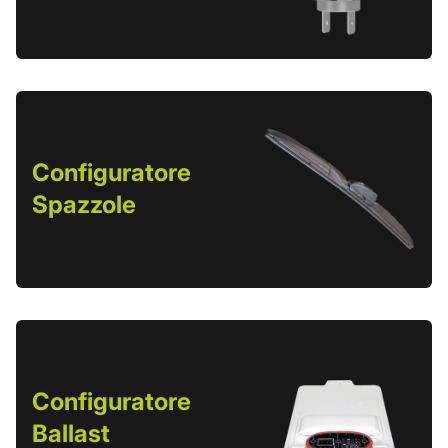
Configuratore
Spazzole
Configuratore
Ballast