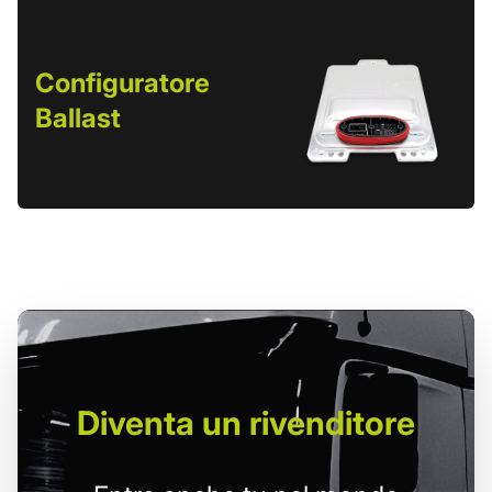
Configuratore
Ballast
Diventa un
rivenditore