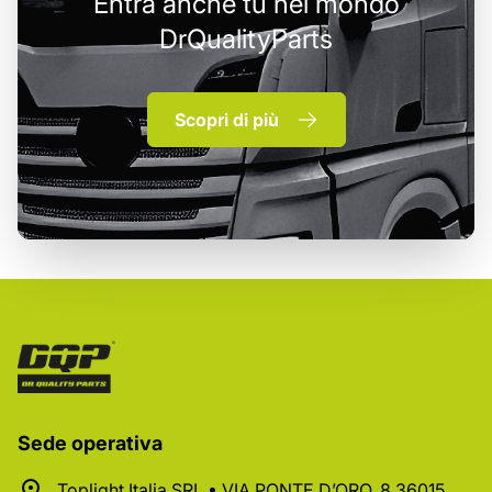
Entra anche tu nel mondo
DrQualityParts
Scopri di più
Sede operativa
Toplight Italia SRL • VIA PONTE D’ORO, 8 36015