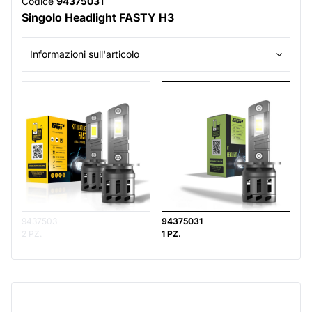
Codice
94375031
Singolo Headlight FASTY H3
Informazioni sull'articolo
9437503
94375031
2 PZ.
1 PZ.