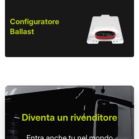
Configuratore
Ballast
Diventa un
rivenditore
Entra anche tu nel mondo