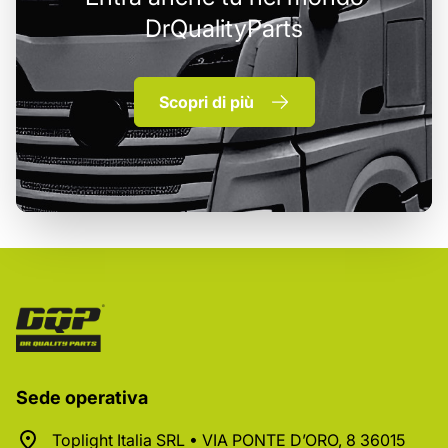
DrQualityParts
Scopri di più
Sede operativa
Toplight Italia SRL • VIA PONTE D’ORO, 8 36015