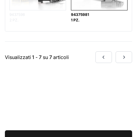
9437598
94375981
2 PZ.
1 PZ.
Visualizzati
1
-
7
su
7
articoli