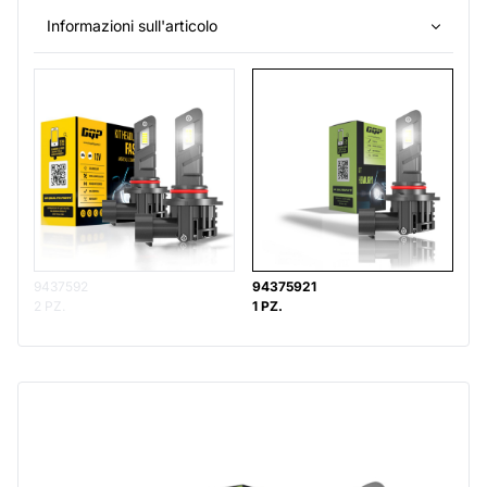
Informazioni sull'articolo
9437592
94375921
2 PZ.
1 PZ.