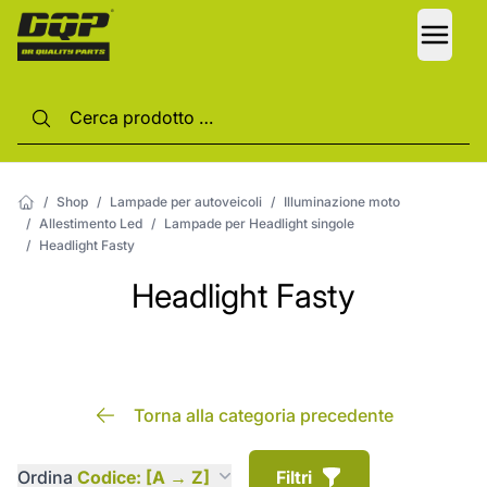
LANG
/
Shop
/
Lampade per autoveicoli
/
Illuminazione moto
/
Allestimento Led
/
Lampade per Headlight singole
/
Headlight Fasty
Headlight Fasty
Torna alla categoria precedente
Ordina
Codice: [A → Z]
Filtri