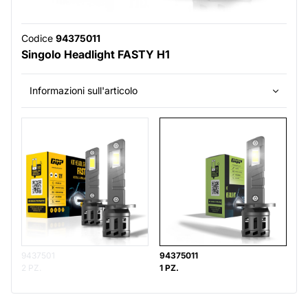
Codice
94375011
Singolo Headlight FASTY H1
Informazioni sull'articolo
9437501
94375011
2 PZ.
1 PZ.