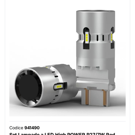
Codice
941490
Set Lampade a LED High POWER P27/7W Red