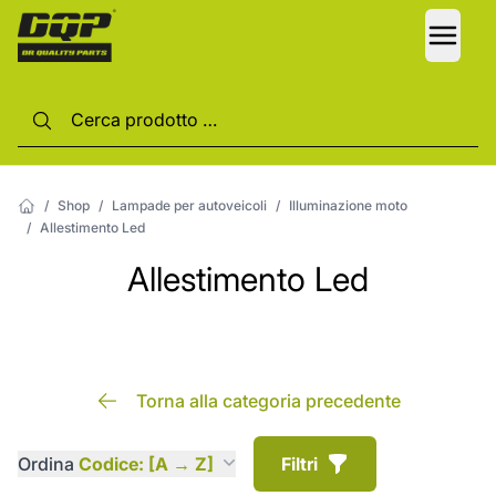
LANG
/
Shop
/
Lampade per autoveicoli
/
Illuminazione moto
/
Allestimento Led
Allestimento Led
Torna alla categoria precedente
Ordina
Codice: [A → Z]
Filtri