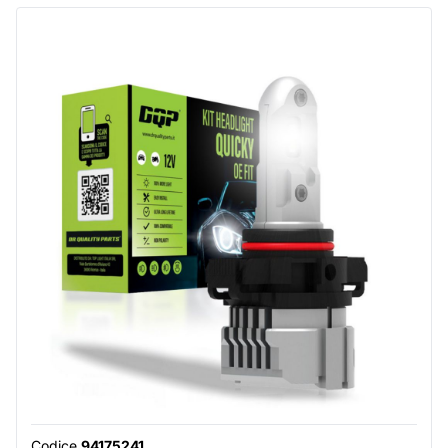
Codice
94175241