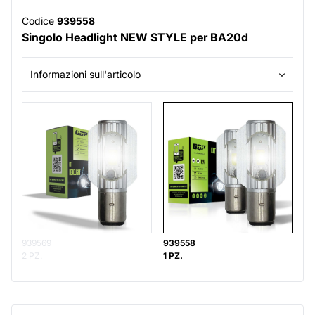
Codice
939558
Singolo Headlight NEW STYLE per BA20d
Informazioni sull'articolo
939569
939558
2 PZ.
1 PZ.