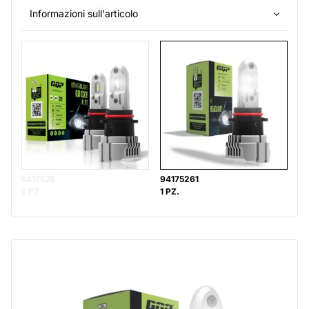
Informazioni sull'articolo
9417526
94175261
2 PZ.
1 PZ.