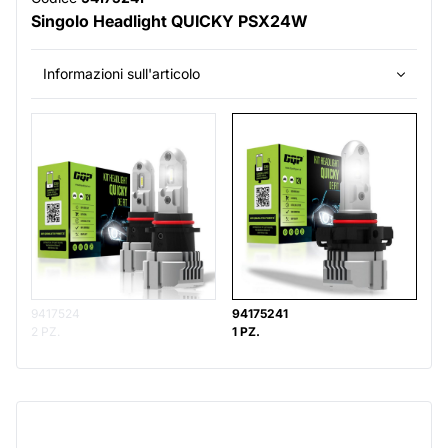
Singolo Headlight QUICKY PSX24W
Informazioni sull'articolo
9417524
94175241
2 PZ.
1 PZ.