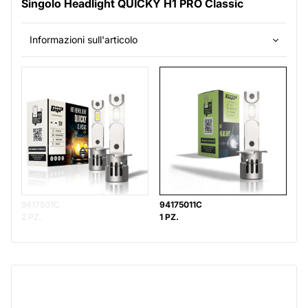
Singolo Headlight QUICKY H1 PRO Classic
Informazioni sull'articolo
9417501C
94175011C
2 PZ.
1 PZ.