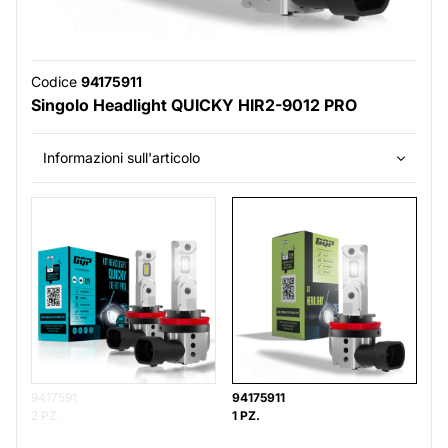
Codice
94175911
Singolo Headlight QUICKY HIR2-9012 PRO
Informazioni sull'articolo
9417591
94175911
2 PZ.
1 PZ.