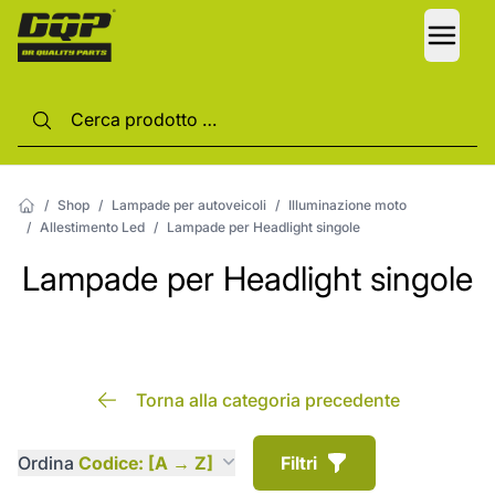
LANG
/
Shop
/
Lampade per autoveicoli
/
Illuminazione moto
/
Allestimento Led
/
Lampade per Headlight singole
Lampade per Headlight singole
Torna alla categoria precedente
Ordina
Codice: [A → Z]
Filtri