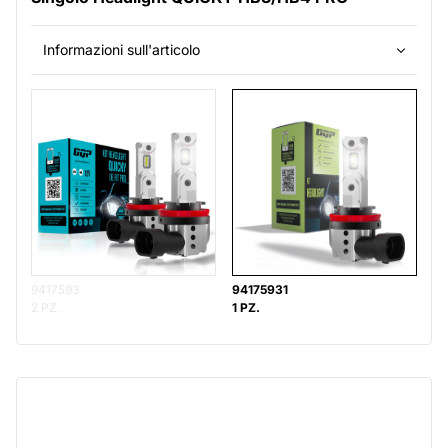
Informazioni sull'articolo
9417593
94175931
2 PZ.
1 PZ.