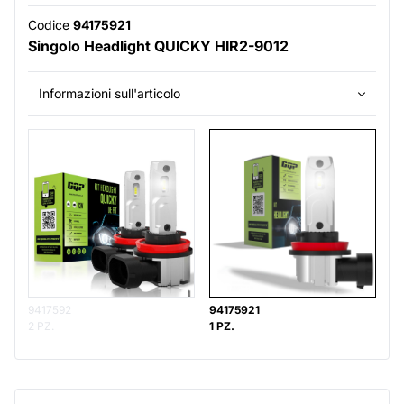
Codice
94175921
Singolo Headlight QUICKY HIR2-9012
Informazioni sull'articolo
9417592
94175921
2 PZ.
1 PZ.