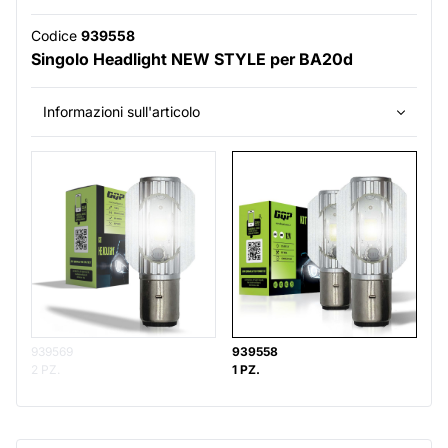
Codice
939558
Singolo Headlight NEW STYLE per BA20d
Informazioni sull'articolo
939569
939558
2 PZ.
1 PZ.