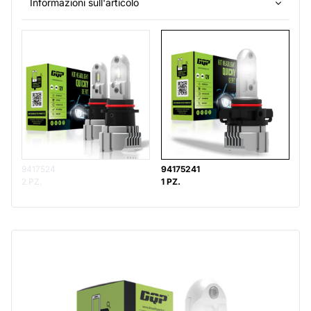
Informazioni sull'articolo
9417524
94175241
2 PZ.
1 PZ.