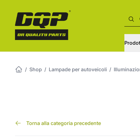
Prodot
/
Shop
/
Lampade per autoveicoli
/
Illuminazi
Torna alla categoria precedente