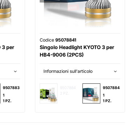
Codice
95078841
 3 per
Singolo Headlight KYOTO 3 per
HB4-9006 (2PCS)
Informazioni sull'articolo
9507883
9507884
9507884
2 PZ.
1
1
1 PZ.
1 PZ.