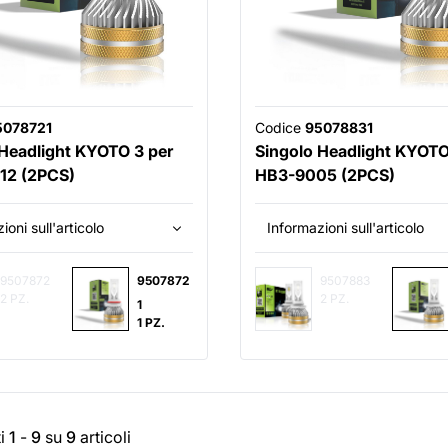
5078721
Codice
95078831
 Headlight KYOTO 3 per
Singolo Headlight KYOTO
12 (2PCS)
HB3-9005 (2PCS)
ioni sull'articolo
Informazioni sull'articolo
9507872
9507872
9507883
2 PZ.
2 PZ.
1
1 PZ.
ti
1
-
9
su
9
articoli