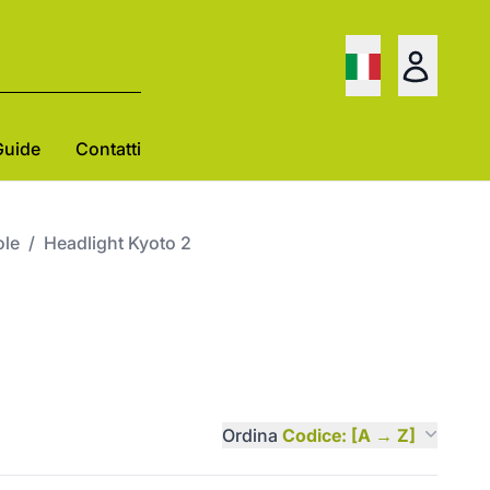
Guide
Contatti
ole
/
Headlight Kyoto 2
Ordina
Codice: [A → Z]