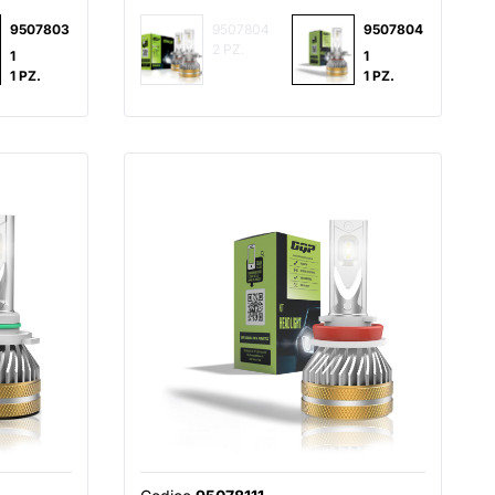
9507803
9507804
9507804
2 PZ.
1
1
1 PZ.
1 PZ.