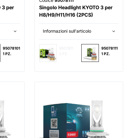
Codice
95078111
 3 per
Singolo Headlight KYOTO 3 per
H8/H9/H11/H16 (2PCS)
Informazioni sull'articolo
95078101
9507811
95078111
1 PZ.
2 PZ.
1 PZ.