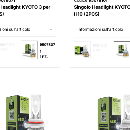
5078071
Codice
95078101
 Headlight KYOTO 3 per
Singolo Headlight KYOTO
S)
H10 (2PCS)
ioni sull'articolo
Informazioni sull'articolo
9507807
9507807
9507810
2 PZ.
2 PZ.
1
1 PZ.