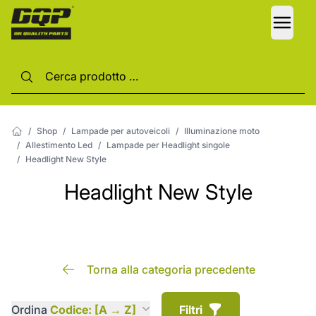
LANG
/
Shop
/
Lampade per autoveicoli
/
Illuminazione moto
/
Allestimento Led
/
Lampade per Headlight singole
/
Headlight New Style
Headlight New Style
Torna alla categoria precedente
Ordina
Codice: [A → Z]
Filtri