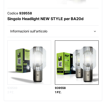
Codice
939558
Singolo Headlight NEW STYLE per BA20d
Informazioni sull'articolo
939569
939558
2 PZ.
1 PZ.