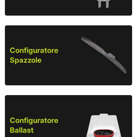
Configuratore
Spazzole
Configuratore
Ballast