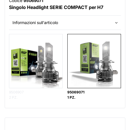
Codice
95069071
Singolo Headlight SERIE COMPACT per H7
Informazioni sull'articolo
9506907
95069071
2 PZ.
1 PZ.