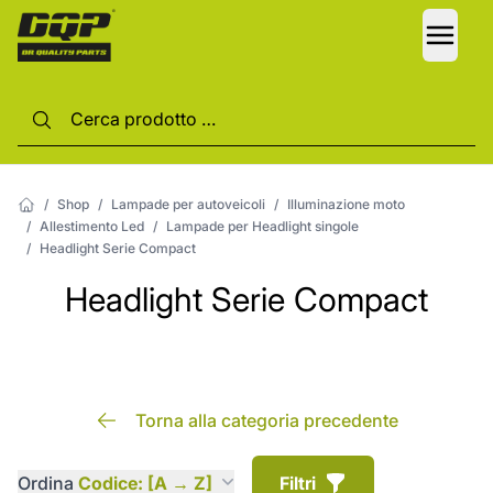
LANG
/
Shop
/
Lampade per autoveicoli
/
Illuminazione moto
/
Allestimento Led
/
Lampade per Headlight singole
/
Headlight Serie Compact
Headlight Serie Compact
Torna alla categoria precedente
Ordina
Codice: [A → Z]
Filtri