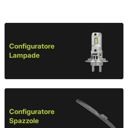
Configuratore
Lampade
Configuratore
Spazzole