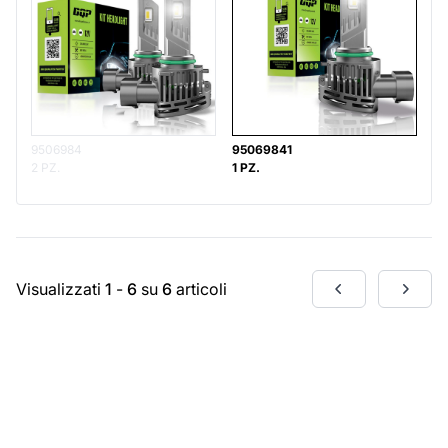
9506984
95069841
2 PZ.
1 PZ.
Visualizzati
1
-
6
su
6
articoli