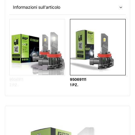
Informazioni sull'articolo
9506911
95069111
2 PZ.
1 PZ.